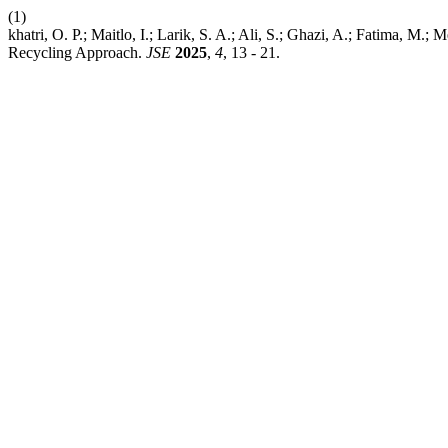
(1)
khatri, O. P.; Maitlo, I.; Larik, S. A.; Ali, S.; Ghazi, A.; Fatima, M.;
Recycling Approach.
JSE
2025
,
4
, 13 - 21.